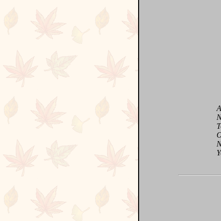
Avec
Nou
Tou
On n
Noué
Yes,