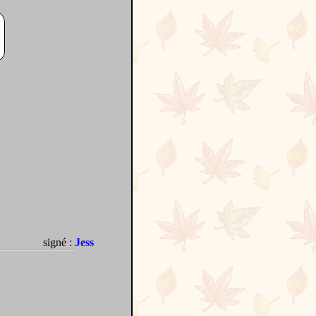
signé :
Jess