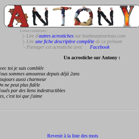
Liens connexes :
|- Lire d'
autres acrostiches
sur bonheurpourtous.com
|- Lire
une fiche descriptive complète
de ce prénom
`- Partager cet acrostiche avec
Facebook
Un acrostiche sur Antony :
 toi je suis comblée
s sommes amoureux depuis déjà 2ans
jours aussi charmeur
e peut plus fidèle
s par des liens indestructibles
 c'est toi que j'aime
Revenir à la liste des mots