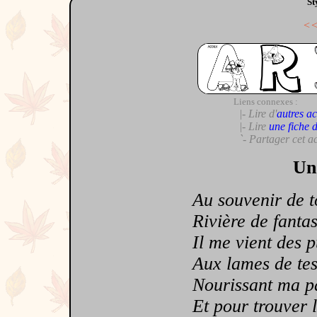
St
<
Liens connexes :
|- Lire d'
autres ac
|- Lire
une fiche 
`- Partager cet a
Un
Au souvenir de toi
Rivière de fantasm
Il me vient des pul
Aux lames de tes y
Nourissant ma pas
Et pour trouver l'a