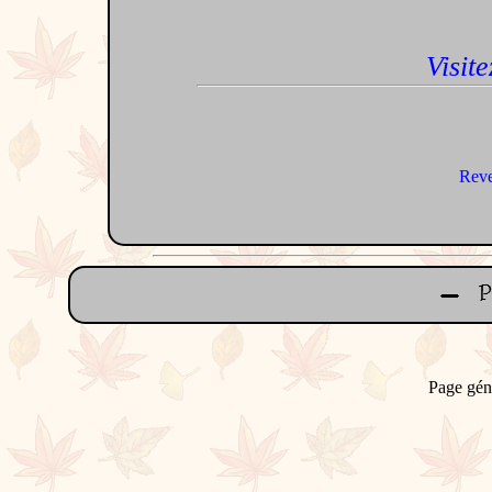
Visite
Reve
Page gén