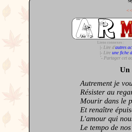
St
<
Liens connexes :
|- Lire d'
autres ac
|- Lire
une fiche 
`- Partager cet a
Un 
Autrement je voudr
Résister au regard
Mourir dans le pa
Et renaître épuisé
L'amour qui nous 
Le tempo de nos co