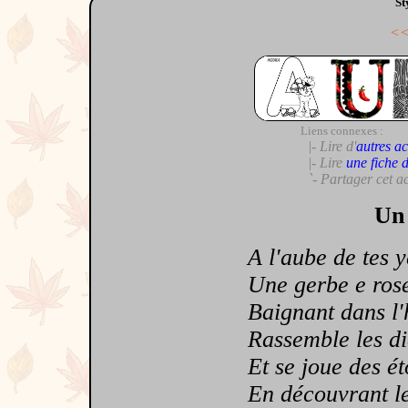
St
<
Liens connexes :
|- Lire d'
autres ac
|- Lire
une fiche 
`- Partager cet a
Un 
A l'aube de tes ye
Une gerbe e rose 
Baignant dans l'h
Rassemble les diam
Et se joue des étoi
En découvrant le 