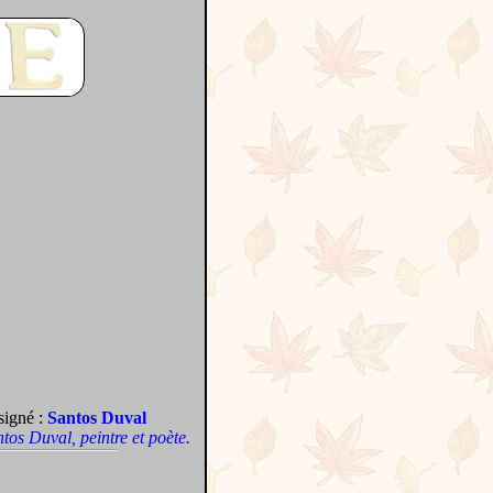
signé :
Santos Duval
antos Duval, peintre et poète.