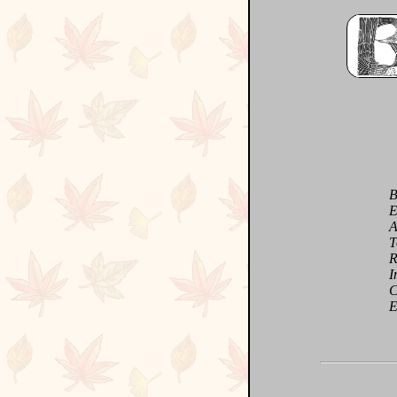
Buva
Enni
A l'
Tout
Rien
Inve
Ccom
Et q