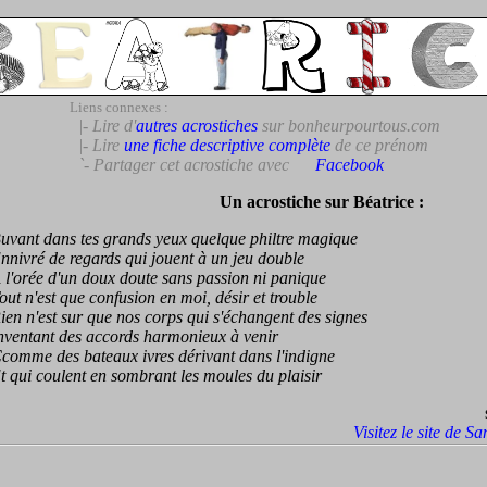
Liens connexes :
|- Lire d'
autres acrostiches
sur bonheurpourtous.com
|- Lire
une fiche descriptive complète
de ce prénom
`- Partager cet acrostiche avec
Facebook
Un acrostiche sur Béatrice :
nt dans tes grands yeux quelque philtre magique
vré de regards qui jouent à un jeu double
orée d'un doux doute sans passion ni panique
 n'est que confusion en moi, désir et trouble
 n'est sur que nos corps qui s'échangent des signes
ntant des accords harmonieux à venir
me des bateaux ivres dérivant dans l'indigne
ui coulent en sombrant les moules du plaisir
Visitez le site de S