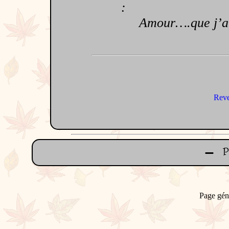
:
Amour….que j’aime
Reve
Page gén