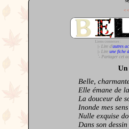
St
<
Liens connexes :
|- Lire d'
autres ac
|- Lire
une fiche 
`- Partager cet a
Un 
Belle, charmante,
Elle émane de la s
La douceur de son
Inonde mes sens d
Nulle exquise douc
Dans son dessin ca