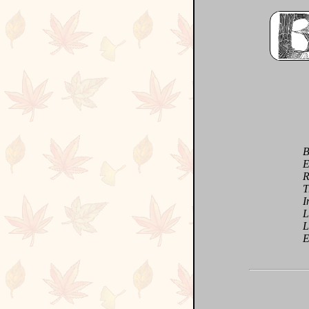
Bert
Enl
Rivé
Tran
Impr
Livr
Le c
Elle