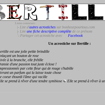
Liens connexes :
|- Lire d'
autres acrostiches
sur bonheurpourtous.com
|- Lire
une fiche descriptive complète
de ce prénom
`- Partager cet acrostiche avec
Facebook
Un acrostiche sur Bertille :
ille est une jolie petite brindille
açant un bouton de rose
e à la branche, elle frétille
sie d'une passion tout juste éclose !
essionnée par cette fleur qui de rouge s'habille
ant un parfum qui la laisse toute chose
oeur étourdi l'âme qui vacille
 se prend à rêver d'une tendre symbiose
Elle se prend à rêver à u