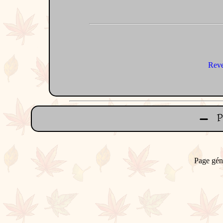
Reve
Page gén