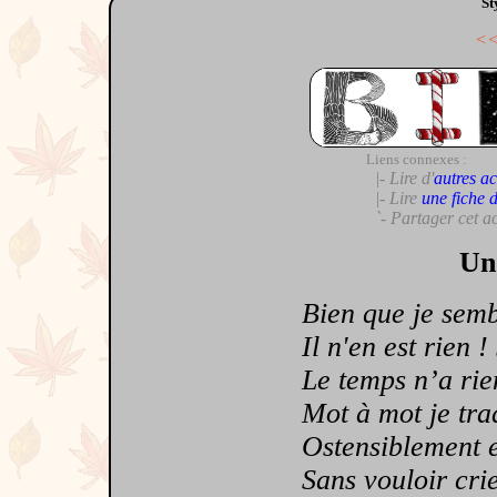
St
<
Liens connexes :
|- Lire d'
autres ac
|- Lire
une fiche 
`- Partager cet a
Un
Bien que je semble
Il n'en est rien ! 
Le temps n’a rien f
Mot à mot je tradu
Ostensiblement et 
Sans vouloir crier 