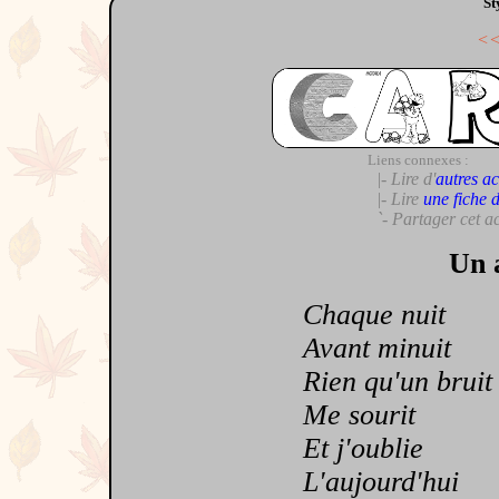
St
<
Liens connexes :
|- Lire d'
autres ac
|- Lire
une fiche 
`- Partager cet a
Un 
Chaque nuit
Avant minuit
Rien qu'un bruit
Me sourit
Et j'oublie
L'aujourd'hui