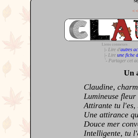
St
<
Liens connexes :
|- Lire d'
autres ac
|- Lire
une fiche 
`- Partager cet a
Un a
Claudine, charma
Lumineuse fleur a
Attirante tu l'es, s
Une attirance qui 
Douce mer convoit
Intelligente, tu l'es