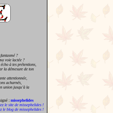
 fantasmé ?
ma voie lactée ?
écho à tes prétentions,
ar la démesure de ton
nte attentionnée,
mons acharnés,
en union jusqu’à la
signé :
missephelides
tez le site de missephelides !
ez le blog de missephelides !