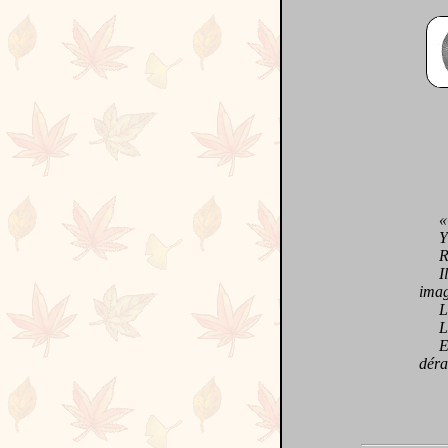
«Cue
Y au
Rech
Illu
imag
Libè
Livr
Exha
déra