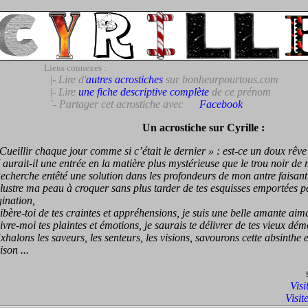
Liens connexes :
|- Lire d'
autres acrostiches
sur bonheurpourtous.com
|- Lire
une fiche descriptive complète
de ce prénom
`- Partager cet acrostiche avec
Facebook
Un acrostiche sur Cyrille :
illir chaque jour comme si c’était le dernier » : est-ce un doux rêve
rait-il une entrée en la matière plus mystérieuse que le trou noir de 
erche entêté une solution dans les profondeurs de mon antre faisant 
stre ma peau à croquer sans plus tarder de tes esquisses emportées p
ination,
re-toi de tes craintes et appréhensions, je suis une belle amante aima
e-moi tes plaintes et émotions, je saurais te délivrer de tes vieux dé
lons les saveurs, les senteurs, les visions, savourons cette absinthe 
ison ...
Visi
Visit