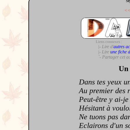
St
<
Liens connexes :
|- Lire d'
autres ac
|- Lire
une fiche 
`- Partager cet a
Un 
Dans tes yeux un i
Au premier des re
Peut-être y ai-je 
Hésitant à vouloir
Ne tuons pas dans 
Eclairons d'un sou