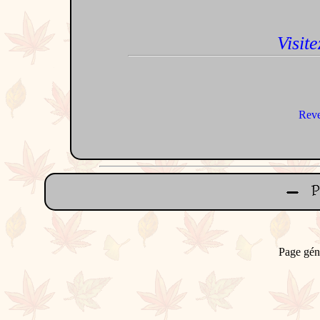
Visite
Reve
Page gén