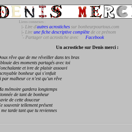
Liens connexes :
|- Lire d'
autres acrostiches
sur bonheurpourtous.com
|- Lire
une fiche descriptive complète
de ce prénom
`- Partager cet acrostiche avec
Facebook
Un acrostiche sur Denis merci :
 rêve que de me réveiller dans tes bras
uie des moments partagés avec toi
halante et ivre de plaisir assouvi
oyable bonheur qui s’enfuit
ar malheur ce n’est qu’un rêve
mémoire gardera longtemps
nnée de tant de bonheur
ie de cette douceur
ouvenir tellement présent
e tarde tant que tu reviennes