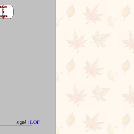
signé :
LOF