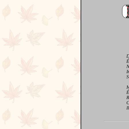
Doux
Éblo
Nonc
Incr
Si p
Ma 
Éto
Rav
Ce s
Il m