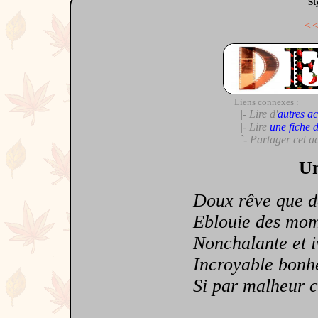
St
<
Liens connexes :
|- Lire d'
autres ac
|- Lire
une fiche 
`- Partager cet a
Un
Doux rêve que de m
Eblouie des momen
Nonchalante et ivr
Incroyable bonheu
Si par malheur ce