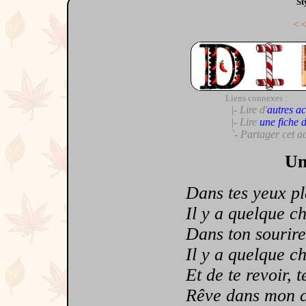
St
<
Liens connexes :
|- Lire d'
autres ac
|- Lire
une fiche 
`- Partager cet a
Un
Dans tes yeux ple
Il y a quelque cho
Dans ton sourire 
Il y a quelque ch
Et de te revoir, te 
Rêve dans mon cœur