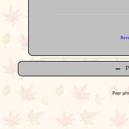
Reve
Page gén