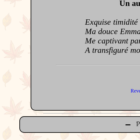
Un au
Exquise timidité q
Ma douce Emma, si 
Me captivant par s
A transfiguré mon 
Reve