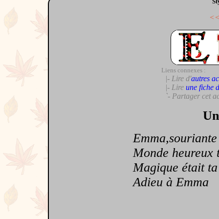
St
<
Liens connexes :
|- Lire d'
autres ac
|- Lire
une fiche 
`- Partager cet a
Un
Emma,souriante tu
Monde heureux t'a
Magique était ta 
Adieu à Emma