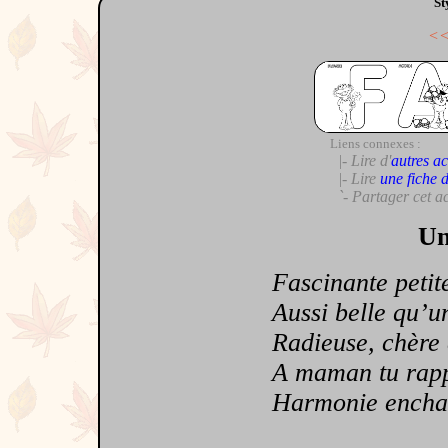
St
<
Liens connexes :
|- Lire d'
autres ac
|- Lire
une fiche 
`- Partager cet a
Un
Fascinante petite f
Aussi belle qu’une é
Radieuse, chère enf
A maman tu rappell
Harmonie enchanté