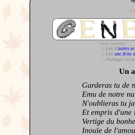
St
<
Liens connexes :
|- Lire d'
autres ac
|- Lire
une fiche 
`- Partager cet a
Un a
Garderas tu de no
Emu de notre nuit 
N'oublieras tu jam
Et empris d'une ivr
Vertige du bonheu
Inouïe de l'amour,