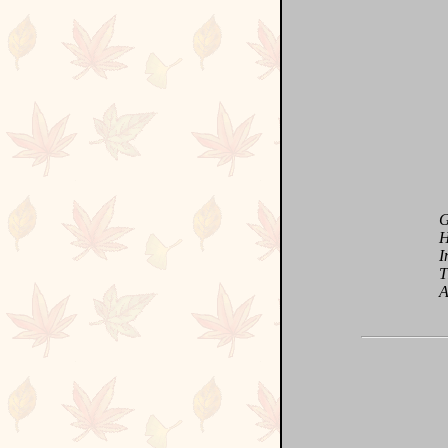
Géné
Heu
Inn
Tim
Amo