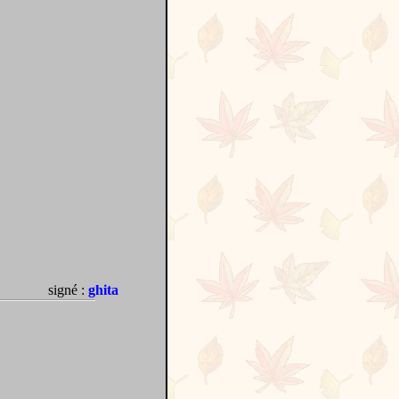
signé :
ghita