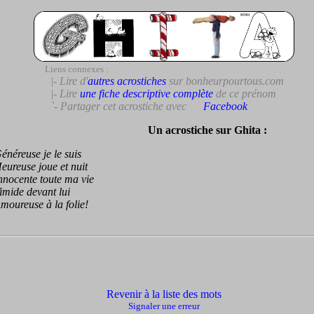
Liens connexes :
|- Lire d'
autres acrostiches
sur bonheurpourtous.com
|- Lire
une fiche descriptive complète
de ce prénom
`- Partager cet acrostiche avec
Facebook
Un acrostiche sur Ghita :
reuse je le suis
reuse joue et nuit
ocente toute ma vie
ide devant lui
ureuse à la folie!
Revenir à la liste des mots
Signaler une erreur