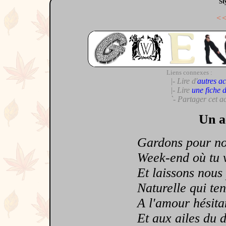
St
<
Liens connexes :
|- Lire d'
autres ac
|- Lire
une fiche 
`- Partager cet a
Un a
Gardons pour nous
Week-end où tu veu
Et laissons nous po
Naturelle qui tend
A l'amour hésitant
Et aux ailes du dé