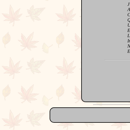
J'ai
Avec
C'es
Qua
Une
Elle
L'av
Infi
Nous
Et l