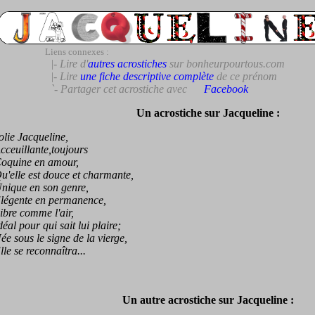
Liens connexes :
|- Lire d'
autres acrostiches
sur bonheurpourtous.com
|- Lire
une fiche descriptive complète
de ce prénom
`- Partager cet acrostiche avec
Facebook
Un acrostiche sur Jacqueline :
ie Jacqueline,
euillante,toujours
uine en amour,
lle est douce et charmante,
que en son genre,
gente en permanence,
re comme l'air,
l pour qui sait lui plaire;
sous le signe de la vierge,
 se reconnaîtra...
Un autre acrostiche sur Jacqueline :