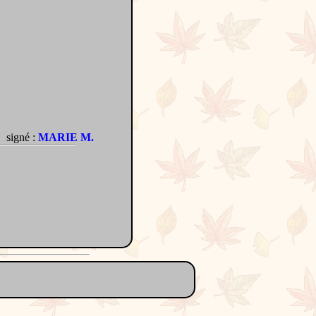
signé :
MARIE M.