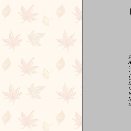
Jol
Acc
Coq
Qu'e
Uni
Elé
Lib
Idéa
Née 
Elle