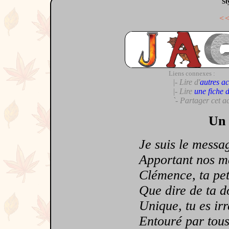
St
<
Liens connexes :
|- Lire d'
autres ac
|- Lire
une fiche 
`- Partager cet a
Un 
Je suis le message
Apportant nos meil
Clémence, ta petit
Que dire de ta dou
Unique, tu es irrem
Entouré par tous l