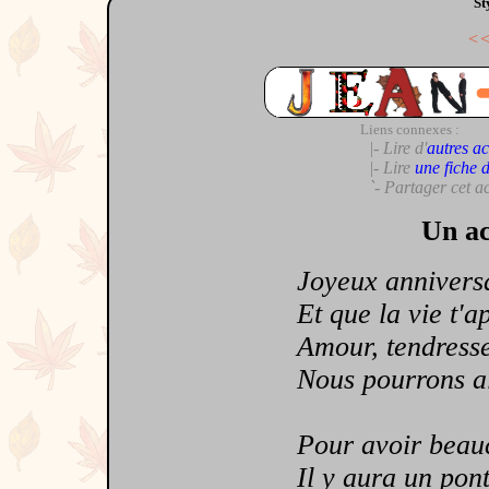
St
<
Liens connexes :
|- Lire d'
autres ac
|- Lire
une fiche 
`- Partager cet a
Un ac
Joyeux anniversai
Et que la vie t'app
Amour, tendresse, 
Nous pourrons alo
Pour avoir beauco
Il y aura un pont d