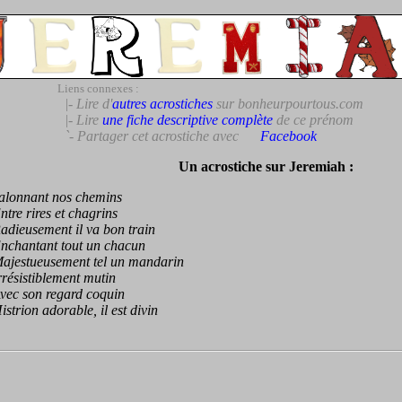
Liens connexes :
|- Lire d'
autres acrostiches
sur bonheurpourtous.com
|- Lire
une fiche descriptive complète
de ce prénom
`- Partager cet acrostiche avec
Facebook
Un acrostiche sur Jeremiah :
onnant nos chemins
e rires et chagrins
eusement il va bon train
hantant tout un chacun
estueusement tel un mandarin
sistiblement mutin
c son regard coquin
rion adorable, il est divin