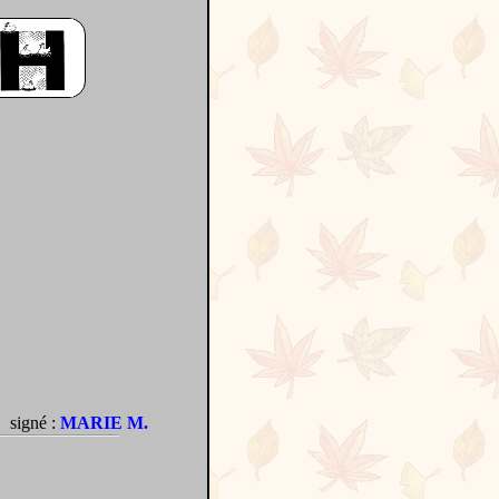
signé :
MARIE M.