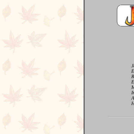
Jal
Entr
Radi
Enc
Maj
Irré
Ave
Hist