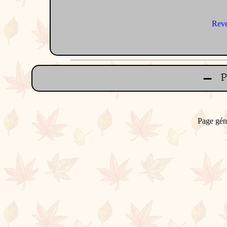
Reve
Page gén