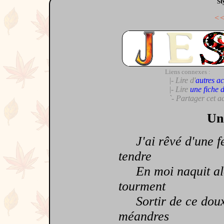
St
<
Liens connexes :
|- Lire d'
autres ac
|- Lire
une fiche 
`- Partager cet a
Un 
J'ai rêvé d'une fe
tendre
En moi naquit alor
tourment
Sortir de ce doux r
méandres