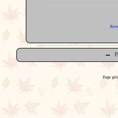
Reve
Page gén