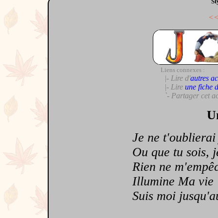
St
<
Liens connexes :
|- Lire d'
autres ac
|- Lire
une fiche 
`- Partager cet a
Un
Je ne t'oublierai
Ou que tu sois, je
Rien ne m'empêch
Illumine Ma vie
Suis moi jusqu'au