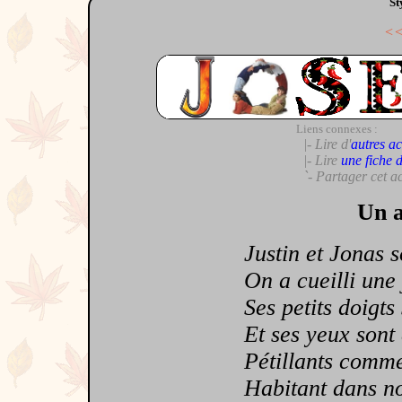
St
<
Liens connexes :
|- Lire d'
autres ac
|- Lire
une fiche 
`- Partager cet a
Un a
Justin et Jonas so
On a cueilli une j
Ses petits doigts s
Et ses yeux sont 
Pétillants comme 
Habitant dans no