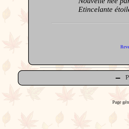
Nouvelle née parm
Etincelante étoile
Reve
Page gén