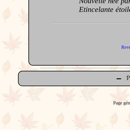
Nouvelle née parm
Etincelante étoile
Reve
Page gén