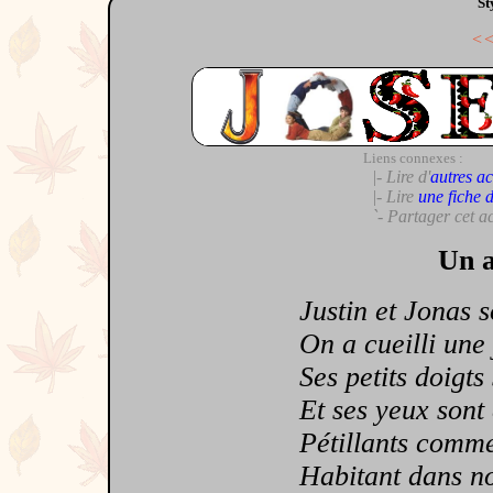
St
<
Liens connexes :
|- Lire d'
autres ac
|- Lire
une fiche 
`- Partager cet a
Un a
Justin et Jonas so
On a cueilli une j
Ses petits doigts s
Et ses yeux sont 
Pétillants comme 
Habitant dans no