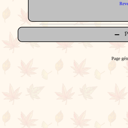
Reve
Page gén