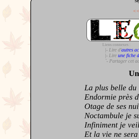
St
<
Liens connexes :
|- Lire d'
autres ac
|- Lire
une fiche 
`- Partager cet a
Un
La plus belle du
Endormie près d
Otage de ses nui
Noctambule je su
Infiniment je veil
Et la vie ne sera b