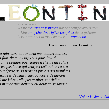
Liens connexes :
|- Lire d'
autres acrostiches
sur bonheurpourtous.com
|- Lire
une fiche descriptive complète
de ce prénom
`- Partager cet acrostiche avec
Facebook
Un acrostiche sur Léontine :
eine des lionnes peut me croquer tout cru
aire de mon corps son jouet favori
e prendre pour leurre à l'heure du safari
t pas fauve qui veut, est cuit qui ne l'a cru
 éprise de sa proie en proie à des manières
irées de plaisir aux douceurs de havane
 laisse t'elle pas respirer sa crinière
m'endormir heureux au doux de sa savane
Visitez le site de S