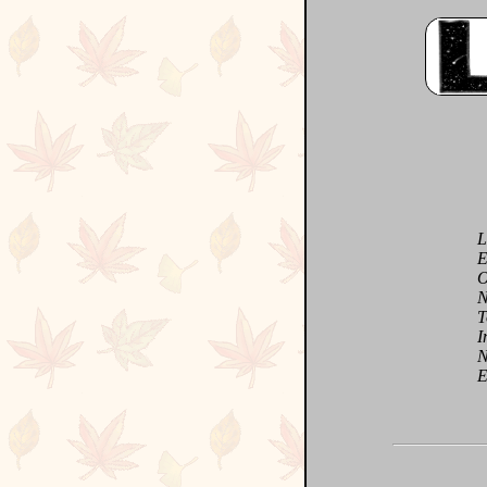
La r
Et f
Ou m
N'es
Tout
Insp
Neme
Et 