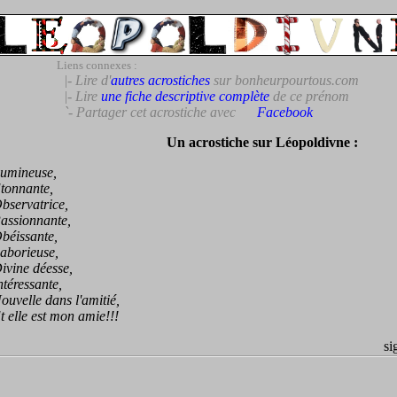
Liens connexes :
|- Lire d'
autres acrostiches
sur bonheurpourtous.com
|- Lire
une fiche descriptive complète
de ce prénom
`- Partager cet acrostiche avec
Facebook
Un acrostiche sur Léopoldivne :
ineuse,
nnante,
ervatrice,
sionnante,
issante,
orieuse,
ine déesse,
éressante,
elle dans l'amitié,
lle est mon amie!!!
si