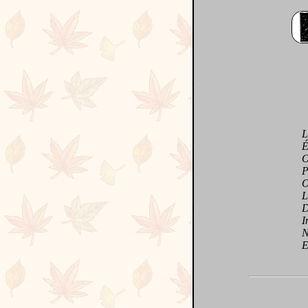
Lum
Éto
Obs
Pas
Obé
Lab
Div
Int
Nouv
Et e