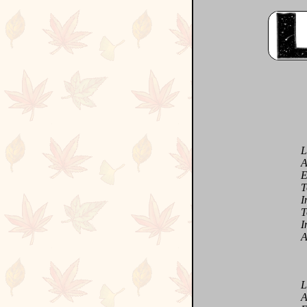
La n
Avec
Et l
Touj
Iné
Tout
Inco
Avec
L'a
Ave