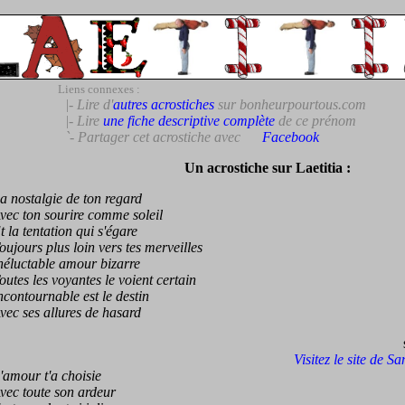
Liens connexes :
|- Lire d'
autres acrostiches
sur bonheurpourtous.com
|- Lire
une fiche descriptive complète
de ce prénom
`- Partager cet acrostiche avec
Facebook
Un acrostiche sur Laetitia :
ostalgie de ton regard
 ton sourire comme soleil
a tentation qui s'égare
ours plus loin vers tes merveilles
luctable amour bizarre
es les voyantes le voient certain
ntournable est le destin
 ses allures de hasard
Visitez le site de S
mour t'a choisie
c toute son ardeur