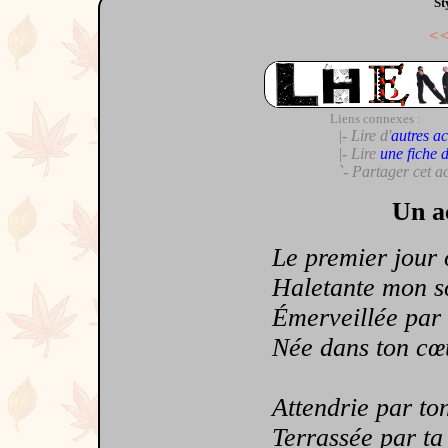
St
<
Liens connexes :
|- Lire d'
autres ac
|- Lire
une fiche 
`- Partager cet a
Un a
Le premier jour où
Haletante mon souf
Émerveillée par t
Née dans ton cœur
Attendrie par ton ê
Terrassée par ta pr