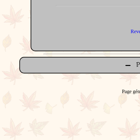
Reve
Page gén