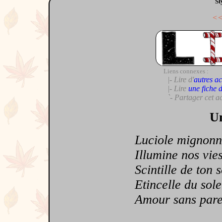
St
<
Liens connexes :
|- Lire d'
autres ac
|- Lire
une fiche 
`- Partager cet a
Un
Luciole mignonn
Illumine nos vie
Scintille de ton s
Etincelle du sole
Amour sans parei