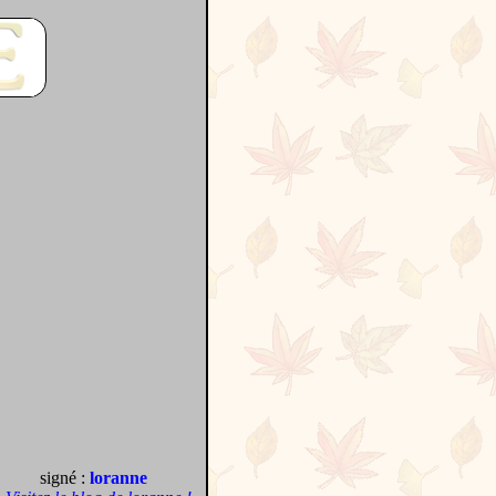
signé :
loranne