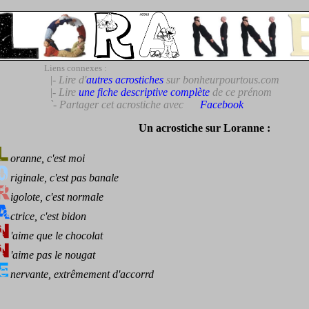
Liens connexes :
|- Lire d'
autres acrostiches
sur bonheurpourtous.com
|- Lire
une fiche descriptive complète
de ce prénom
`- Partager cet acrostiche avec
Facebook
Un acrostiche sur Loranne :
oranne, c'est moi
riginale, c'est pas banale
igolote, c'est normale
ctrice, c'est bidon
'aime que le chocolat
'aime pas le nougat
nervante, extrêmement d'accorrd