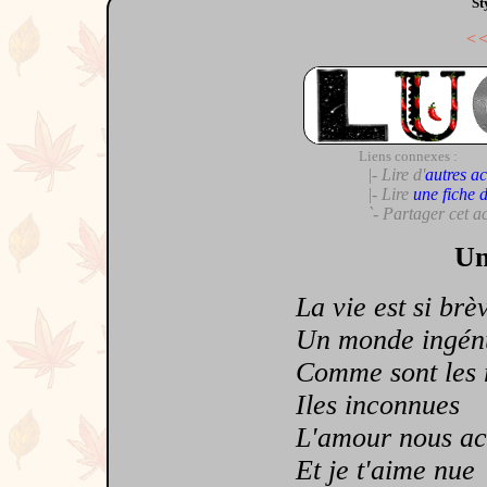
St
<
Liens connexes :
|- Lire d'
autres ac
|- Lire
une fiche 
`- Partager cet a
Un
La vie est si brè
Un monde ingén
Comme sont les 
Iles inconnues
L'amour nous ac
Et je t'aime nue