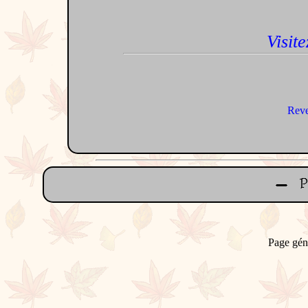
Visite
Reve
Page gén