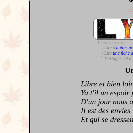
St
<
Liens connexes :
|- Lire d'
autres ac
|- Lire
une fiche 
`- Partager cet a
Un
Libre et bien loin
Ya t'il un espoir 
D'un jour nous a
Il est des envies 
Et qui se dressent