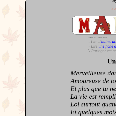
St
<
Liens connexes :
|- Lire d'
autres ac
|- Lire
une fiche 
`- Partager cet a
Un
Merveilleuse dans
Amoureuse de to
Et plus que tu ne 
La vie est rempli
Lol surtout quand 
Et quelques mots p