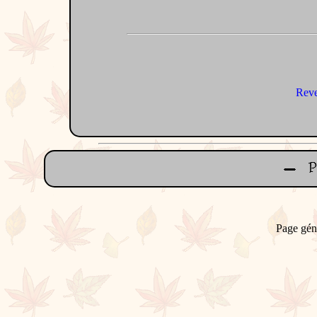
Reve
Page gén