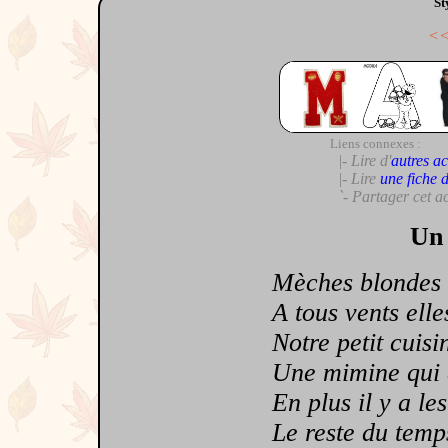
St
<
Liens connexes :
|- Lire d'
autres ac
|- Lire
une fiche 
`- Partager cet a
Un 
Mèches blondes et
A tous vents elle
Notre petit cuisini
Une mimine qui des
En plus il y a les 
Le reste du temps