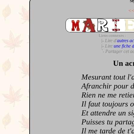
St
<
Liens connexes :
|- Lire d'
autres ac
|- Lire
une fiche 
`- Partager cet a
Un acr
Mesurant tout l'ab
Afranchir pour d
Rien ne me retient 
Il faut toujours o
Et attendre un sig
Puisses tu partag
Il me tarde de t'a