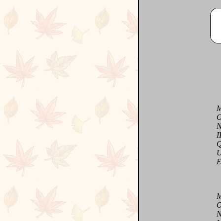
Même
On a
Ne s
II f
Que 
Une 
Et l
Mer
Oeuv
Nou