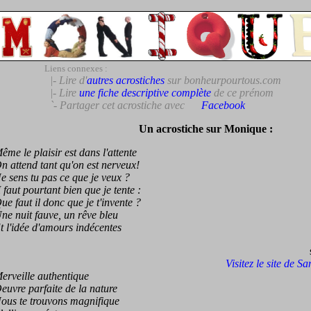
Liens connexes :
|- Lire d'
autres acrostiches
sur bonheurpourtous.com
|- Lire
une fiche descriptive complète
de ce prénom
`- Partager cet acrostiche avec
Facebook
Un acrostiche sur Monique :
 le plaisir est dans l'attente
ttend tant qu'on est nerveux!
ens tu pas ce que je veux ?
aut pourtant bien que je tente :
faut il donc que je t'invente ?
nuit fauve, un rêve bleu
'idée d'amours indécentes
Visitez le site de S
veille authentique
re parfaite de la nature
s te trouvons magnifique