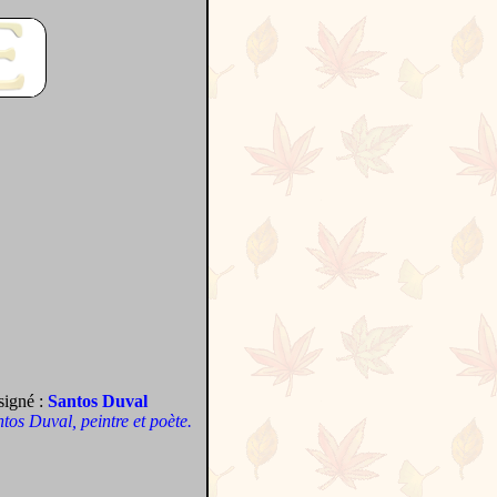
signé :
Santos Duval
antos Duval, peintre et poète.