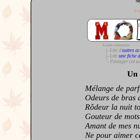
St
<
Liens connexes :
|- Lire d'
autres ac
|- Lire
une fiche 
`- Partager cet a
Un 
Mélange de parfu
Odeurs de bras a
Rôdeur la nuit t
Gouteur de mots é
Amant de mes nui
Ne pour aimer cell