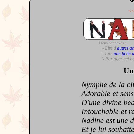
St
<
Liens connexes :
|- Lire d'
autres ac
|- Lire
une fiche 
`- Partager cet a
Un 
Nymphe de la cit
Adorable et sens
D'une divine bea
Intouchable et re
Nadine est une d
Et je lui souhaite