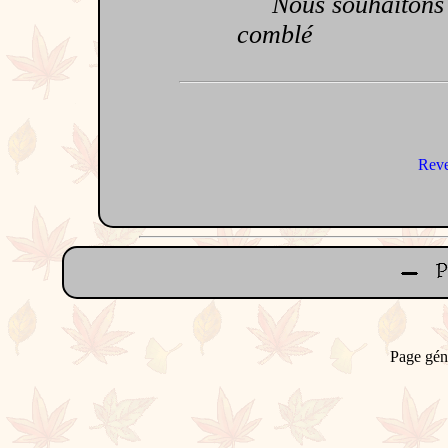
Nous souhaitons qu
comblé
Reve
Page gén