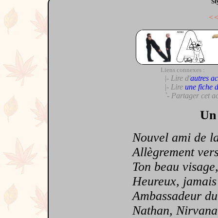
St
<
Liens connexes :
|- Lire d'
autres ac
|- Lire
une fiche 
`- Partager cet a
Un 
Nouvel ami de la 
Allègrement vers e
Ton beau visage, t
Heureux, jamais tu
Ambassadeur du m
Nathan, Nirvana d