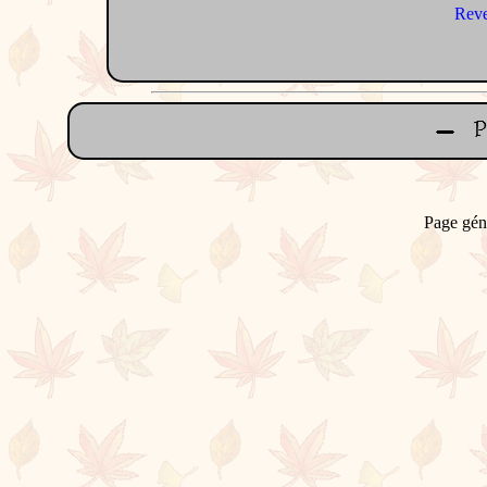
Reve
Page gén