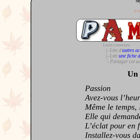
St
<
Liens connexes :
|- Lire d'
autres ac
|- Lire
une fiche 
`- Partager cet a
Un 
Passion
Avez-vous l’heure
Même le temps, le
Elle qui demande
L’éclat pour en f
Installez-vous dan