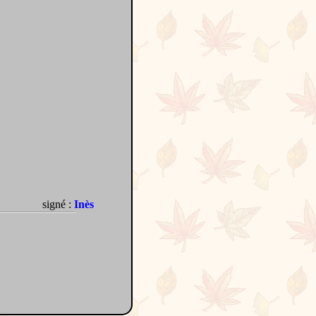
signé :
Inès