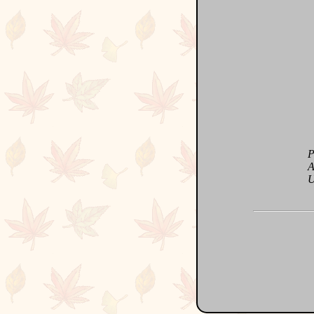
Plai
Aime
Un 