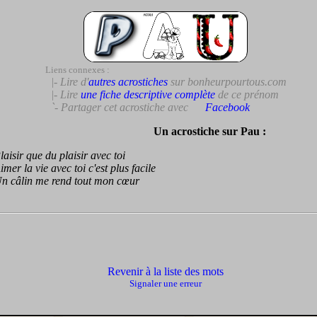
Liens connexes :
|- Lire d'
autres acrostiches
sur bonheurpourtous.com
|- Lire
une fiche descriptive complète
de ce prénom
`- Partager cet acrostiche avec
Facebook
Un acrostiche sur Pau :
sir que du plaisir avec toi
r la vie avec toi c'est plus facile
câlin me rend tout mon cœur
Revenir à la liste des mots
Signaler une erreur