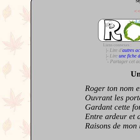
St
<
Liens connexes :
|- Lire d'
autres ac
|- Lire
une fiche 
`- Partager cet a
Un
Roger ton nom est
Ouvrant les porte
Gardant cette forc
Entre ardeur et 
Raisons de mon 