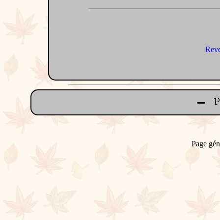
Reve
Page gén