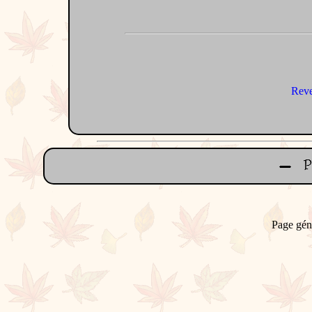
Reve
Page gén