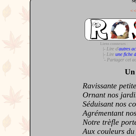
St
<
Liens connexes :
|- Lire d'
autres ac
|- Lire
une fiche 
`- Partager cet a
Un 
Ravissante petite 
Ornant nos jardi
Séduisant nos co
Agrémentant nos
Notre trèfle port
Aux couleurs du 