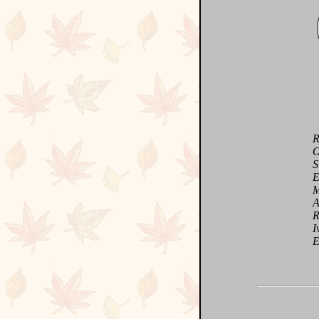
Reç
Ori
Sign
Emi
Mag
Aut
Refl
Ivre
Entr