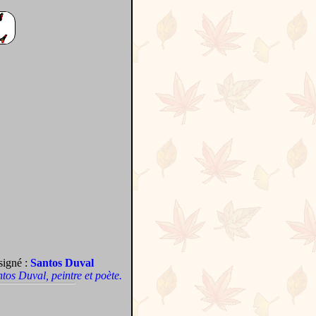
signé :
Santos Duval
antos Duval, peintre et poète.