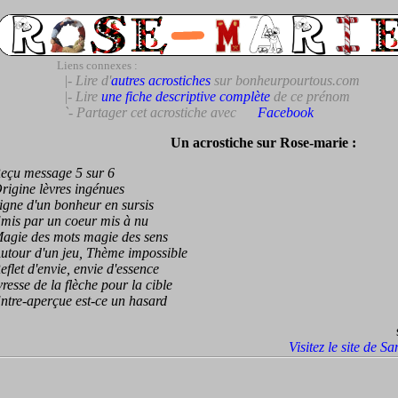
Liens connexes :
|- Lire d'
autres acrostiches
sur bonheurpourtous.com
|- Lire
une fiche descriptive complète
de ce prénom
`- Partager cet acrostiche avec
Facebook
Un acrostiche sur Rose-marie :
u message 5 sur 6
gine lèvres ingénues
e d'un bonheur en sursis
s par un coeur mis à nu
ie des mots magie des sens
our d'un jeu, Thème impossible
et d'envie, envie d'essence
sse de la flèche pour la cible
e-aperçue est-ce un hasard
Visitez le site de S