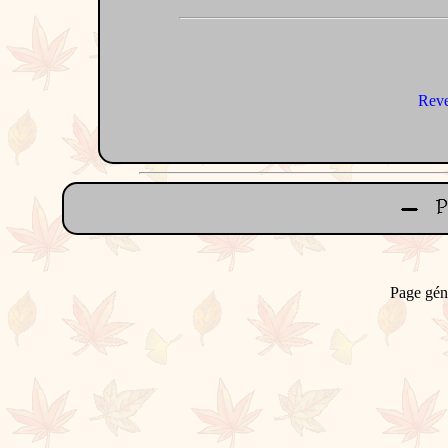
Reve
Page gén