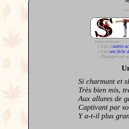
St
<
Liens connexes :
|- Lire d'
autres ac
|- Lire
une fiche 
`- Partager cet a
Un
Si charmant et si
Très bien mis, trè
Aux allures de g
Captivant par son
Y a-t-il plus gra